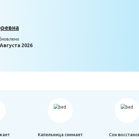
оревна
бновлено
 Августа 2026
жает
Капельница снимает
Сон восстано