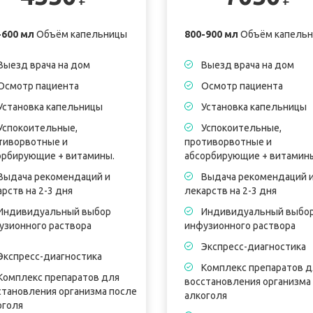
-600 мл
Объём капельницы
800-900 мл
Объём капель
Выезд врача на дом
Выезд врача на дом
Осмотр пациента
Осмотр пациента
Установка капельницы
Установка капельницы
Успокоительные,
Успокоительные,
тиворвотные и
противорвотные и
орбирующие + витамины.
абсорбирующие + витамин
Выдача рекомендаций и
Выдача рекомендаций 
рств на 2-3 дня
лекарств на 2-3 дня
Индивидуальный выбор
Индивидуальный выбо
узионного раствора
инфузионного раствора
Экспресс-диагностика
Экспресс-диагностика
Комплекс препаратов д
Комплекс препаратов для
восстановления организма
становления организма после
алкоголя
оголя