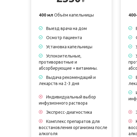
400 мл
Объём капельницы
400
Выезд врача на дом
Осмотр пациента
Установка капельницы
Успокоительные,
противорвотные и
про
абсорбирующие + витамины.
абс
Выдача рекомендаций и
лекарств на 2-3 дня
лека
Индивидуальный выбор
инф
инфузионного раствора
Экспресс-диагностика
Комплекс препаратов для
восстановления организма после
вос
алкоголя
алк