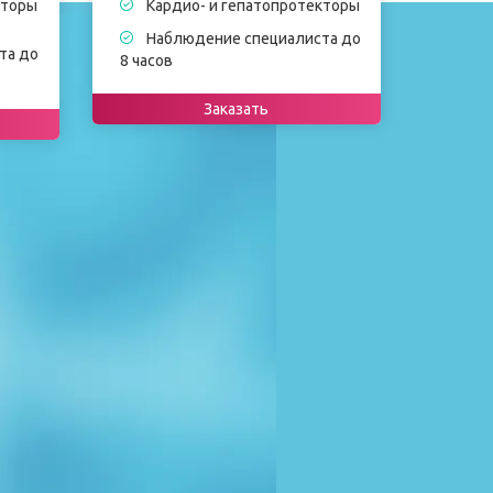
кторы
Кардио- и гепатопротекторы
Наблюдение специалиста до
та до
8 часов
Заказать