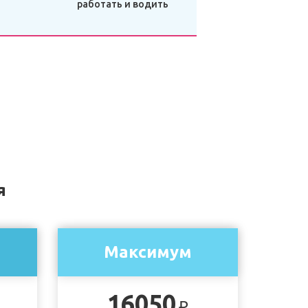
работать и водить
я
Максимум
16050
₽