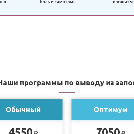
нно
боль и симптомы
организм
Наши программы по выводу из запо
Обычный
Оптимум
4550
7050
₽
₽