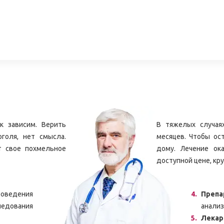
к зависим. Верить
В тяжелых случая
голя, нет смысла.
месяцев. Чтобы ос
т свое похмельное
дому. Лечение ок
доступной цене, кру
едения
Препа
дования
анализ
Лекар