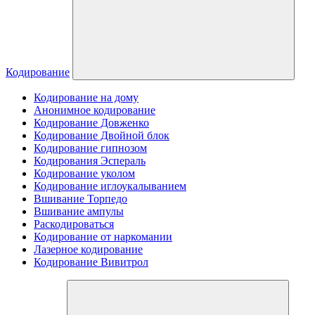
Кодирование
Кодирование на дому
Анонимное кодирование
Кодирование Довженко
Кодирование Двойной блок
Кодирование гипнозом
Кодирования Эспераль
Кодирование уколом
Кодирование иглоукалыванием
Вшивание Торпедо
Вшивание ампулы
Раскодироваться
Кодирование от наркомании
Лазерное кодирование
Кодирование Вивитрол