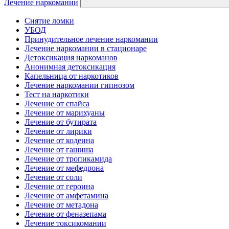
Лечение наркомании
Снятие ломки
УБОД
Принудительное лечение наркомании
Лечение наркомании в стационаре
Детоксикация наркоманов
Анонимная детоксикация
Капельница от наркотиков
Лечение наркомании гипнозом
Тест на наркотики
Лечение от спайса
Лечение от марихуаны
Лечение от бутирата
Лечение от лирики
Лечение от кодеина
Лечение от гашиша
Лечение от тропикамида
Лечение от мефедрона
Лечение от соли
Лечение от героина
Лечение от амфетамина
Лечение от метадона
Лечение от феназепама
Лечение токсикомании