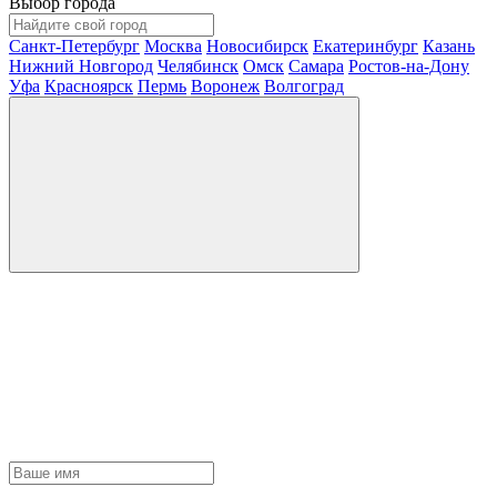
Выбор города
Санкт-Петербург
Москва
Новосибирск
Екатеринбург
Казань
Нижний Новгород
Челябинск
Омск
Самара
Ростов-на-Дону
Уфа
Красноярск
Пермь
Воронеж
Волгоград