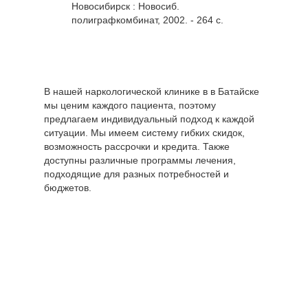
Новосибирск : Новосиб.
полиграфкомбинат, 2002. - 264 с.
В нашей наркологической клинике в в Батайске
мы ценим каждого пациента, поэтому
предлагаем индивидуальный подход к каждой
ситуации. Мы имеем систему гибких скидок,
возможность рассрочки и кредита. Также
доступны различные программы лечения,
подходящие для разных потребностей и
бюджетов.
Цены по
направлению
Стоимость,
"Лечение
руб
наркомании"
Снятие ломки в
от 7150 руб.