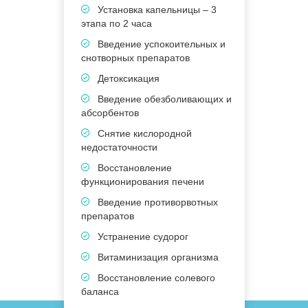
Установка капельницы – 3
этапа по 2 часа
в
Введение успокоительных и
к
снотворных препаратов
Детоксикация
э
Введение обезболивающих и
абсорбентов
п
Снятие кислородной
недостаточности
Восстановление
П
функционирования печени
5
Введение противорвотных
В
препаратов
в
Устранение судорог
Витаминизация организма
Восстановление солевого
баланса