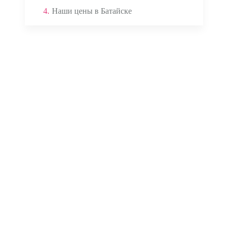
4.
Наши цены в Батайске
Аппаратом ЭКГ
Кардиомониторами
Глюкометром